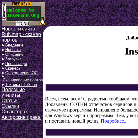
Новости сайта
RuNmap - сканер
Добр
портов
Введение
In
Новости
Описание
Загрузка
Пропаганда
Сканеры
Определение ОС
Сканирование портов
Техника IdleScan
Полезные
утилиты
Всем, всем, всем! С радостью сообщаем, ч
Статьи
Добавлены СОТНИ отпечатков сервисов и о
Ссылки
структуре программы. Исправлено большое 
Об авторах
для Windows-версии программы. Тем, у ког
Авторские права
и поставить новый релиз.
Подробнее...