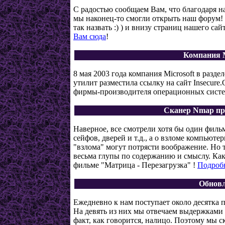
С радостью сообщаем Вам, что благодаря 
мы наконец-то смогли открыть наш форум! 
так назвать :) ) и внизу страниц нашего сай
Вам сюда
!
Компания M
8 мая 2003 года компания Microsoft в раз
утилит разместила ссылку на сайт Insecure
фирмы-производителя операционных сист
Сканер Nmap пре
Наверное, все смотрели хотя бы один фильм
сейфов, дверей и т.д., а о взломе компью
"взлома" могут потрясти воображение. Но 
весьма глупы по содержанию и смыслу. Как
фильме "Матрица - Перезагрузка" !
Подробн
Обновл
Ежедневно к нам поступает около десятка 
На девять из них мы отвечаем выдержками и
факт, как говорится, налицо. Поэтому мы